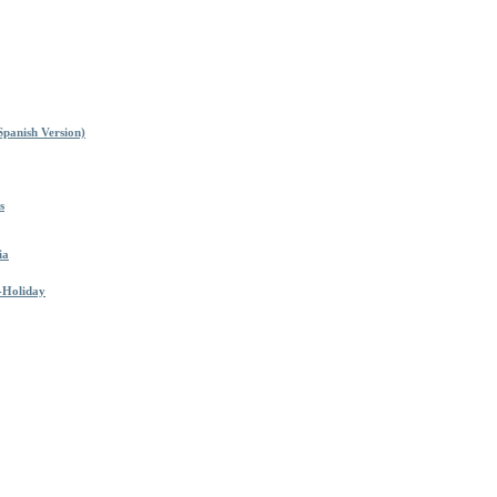
(Spanish Version)
s
ia
-Holiday