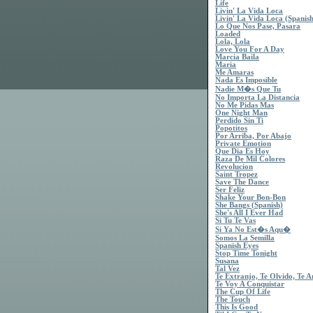
Life
Livin' La Vida Loca
Livin' La Vida Loca (Spanish
Lo Que Nos Pase, Pasara
Loaded
Lola, Lola
Love You For A Day
Marcia Baila
Maria
Me Amaras
Nada Es Imposible
Nadie M�s Que Tu
No Importa La Distancia
No Me Pidas Mas
One Night Man
Perdido Sin Ti
Popotitos
Por Arriba, Por Abajo
Private Emotion
Que Dia Es Hoy
Raza De Mil Colores
Revolucion
Saint Tropez
Save The Dance
Ser Feliz
Shake Your Bon-Bon
She Bangs (Spanish)
She's All I Ever Had
Si Tu Te Vas
Si Ya No Est�s Aqu�
Somos La Semilla
Spanish Eyes
Stop Time Tonight
Susana
Tal Vez
Te Extranjo, Te Olvido, Te 
Te Voy A Conquistar
The Cup Of Life
The Touch
This Is Good