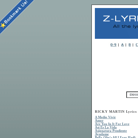
RICKY MARTIN Lyrics
A Medio Vivir
Amor
Are You In It For Love
Asi Es La Vida
Asignatura Pendiente
Ayudame
Bella (She's All I Ever Had)