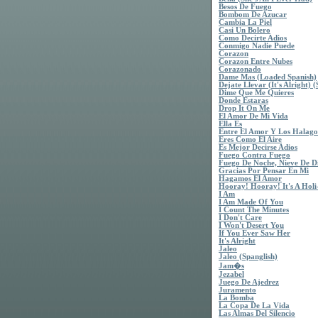
Besos De Fuego
Bombom De Azucar
Cambia La Piel
Casi Un Bolero
Como Decirte Adios
Conmigo Nadie Puede
Corazon
Corazon Entre Nubes
Corazonado
Dame Mas (Loaded Spanish)
Dejate Llevar (It's Alright) 
Dime Que Me Quieres
Donde Estaras
Drop It On Me
El Amor De Mi Vida
Ella Es
Entre El Amor Y Los Halago
Eres Como El Aire
Es Mejor Decirse Adios
Fuego Contra Fuego
Fuego De Noche, Nieve De D
Gracias Por Pensar En Mi
Hagamos El Amor
Hooray! Hooray! It's A Holi
I Am
I Am Made Of You
I Count The Minutes
I Don't Care
I Won't Desert You
If You Ever Saw Her
It's Alright
Jaleo
Jaleo (Spanglish)
Jam�s
Jezabel
Juego De Ajedrez
Juramento
La Bomba
La Copa De La Vida
Las Almas Del Silencio