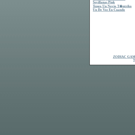
Sevillanas Pink
Tengo Un Novio T�ntriko
Un De Vez En Cuando
ZODIAC GAM