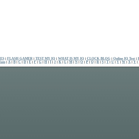
ES
|
FLASH GAMER
|
TEST MY IQ
|
WHAT IS MY IQ
|
CLOCK BLOG
|
Online IQ Test
|
Num
|
A
|
B
|
C
|
D
|
E
|
F
|
G
|
H
|
I
|
J
|
K
|
L
|
M
|
N
|
O
|
P
|
Q
|
R
|
S
|
T
|
U
|
V
|
W
|
X
|
Y
|