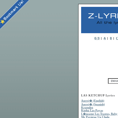
LAS KETCHUP Lyrics
Aserej� (English)
Aserej� (Spanish)
Krapuleo
Kusha Las Payas
L�nzame Los Trastos, Baby
Me Persigue Un Chulo