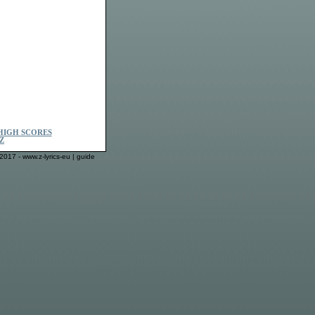
HIGH SCORES
Z
2017 - www.z-lyrics-eu |
guide