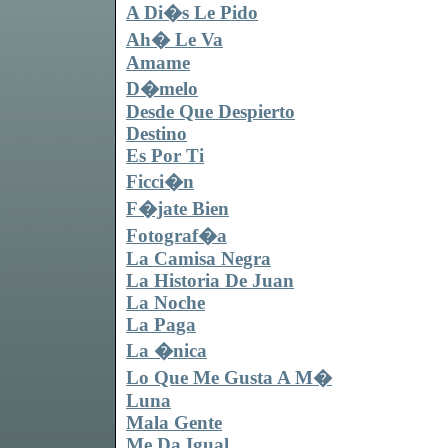
A Di�s Le Pido
Ah� Le Va
Amame
D�melo
Desde Que Despierto
Destino
Es Por Ti
Ficci�n
F�jate Bien
Fotograf�a
La Camisa Negra
La Historia De Juan
La Noche
La Paga
La �nica
Lo Que Me Gusta A M�
Luna
Mala Gente
Me Da Igual