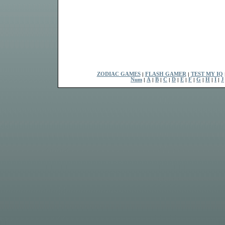
ZODIAC GAMES
|
FLASH GAMER
|
TEST MY IQ
Num
|
A
|
B
|
C
|
D
|
E
|
F
|
G
|
H
|
I
|
J