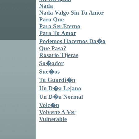
Nada
Nada Valgo Sin Tu Amor
Para Que
Para Ser Eterno
Para Tu Amor
Podemos Hacernos Da�o
Que Pasa?
Rosario Tijeras
So�ador
Sue�os
Tu Guardi�n
Un D�a Lejano
Un D�a Normal
Volc�n
Volverte A Ver
Vulnerable