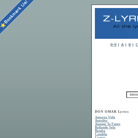
DON OMAR Lyrics
Amarga Vida
Angelito
Aunque Te Fuiste
Bailando Sola
Bomba
Candela
Conteo