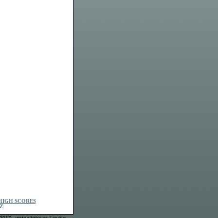
HIGH SCORES
Z
2017 - www.z-lyrics-eu |
guide