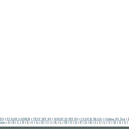
ES
|
FLASH GAMER
|
TEST MY IQ
|
WHAT IS MY IQ
|
CLOCK BLOG
|
Online IQ Test
|
Num
|
A
|
B
|
C
|
D
|
E
|
F
|
G
|
H
|
I
|
J
|
K
|
L
|
M
|
N
|
O
|
P
|
Q
|
R
|
S
|
T
|
U
|
V
|
W
|
X
|
Y
|