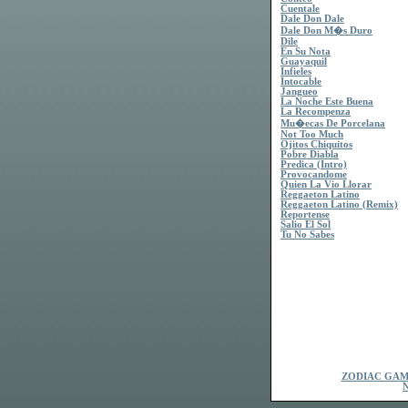
Cuentale
Dale Don Dale
Dale Don M�s Duro
Dile
En Su Nota
Guayaquil
Infieles
Intocable
Jangueo
La Noche Este Buena
La Recompenza
Mu�ecas De Porcelana
Not Too Much
Ojitos Chiquitos
Pobre Diabla
Predica (Intro)
Provocandome
Quien La Vio Llorar
Reggaeton Latino
Reggaeton Latino (Remix)
Reportense
Salio El Sol
Tu No Sabes
ZODIAC GAM